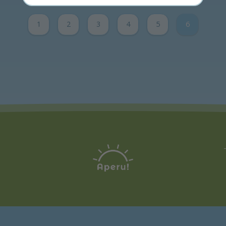
Paĝoj:
1
2
3
4
5
6