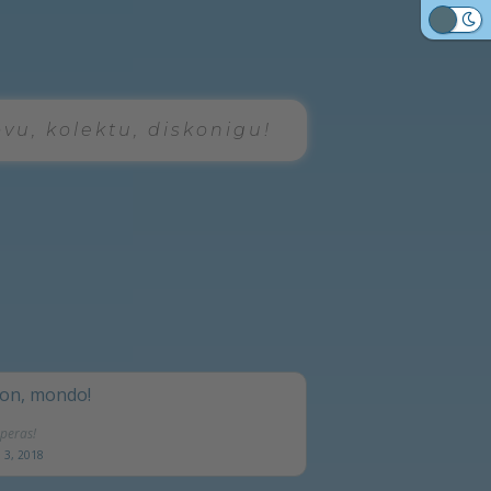
Malhele
ovu, kolektu, diskonigu!
ton, mondo!
aperas!
 3, 2018