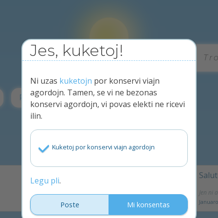
Jes, kuketoj!
Tr
Aperu!
Ni uzas
kuketojn
por konservi viajn
agordojn. Tamen, se vi ne bezonas
Privateco
konservi agordojn, vi povas elekti ne ricevi
ilin.
Blogo
Kuketoj por konservi viajn agordojn
Tubaro aperas!
Salu
Legu pli
.
Finfine 🙂 Hodiaŭ ni fieras anonci, ke la rezulto de la unua sub-projekto de Aperu! estas publika. Post kelkaj monatoj da laboro, ni malfermis Tubaron al la publiko, finfine. Tubaro ankoraŭ estas en la eksperimenta fazo, do ĝi eble ankoraŭ havas iom da problemetoj kaj mankoj. Sed ni taksis ĝin sufiĉe preta por esti uzata […]
Jen ni 
Februaro 5, 2019
Januaro
Poste
Mi konsentas