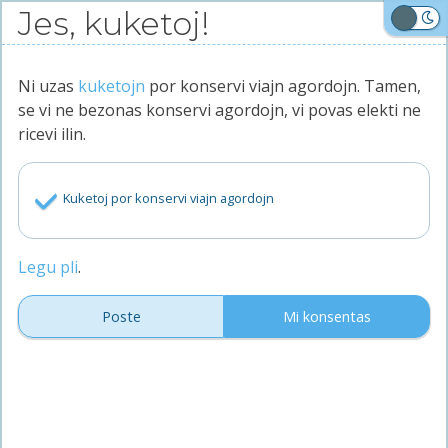
Iri
Jes, kuketoj!
al
Malhele
la
enhavo
Ni uzas
kuketojn
por konservi viajn agordojn. Tamen,
Trovu,
se vi ne bezonas konservi agordojn, vi povas elekti ne
kolektu,
ricevi ilin.
diskonigu!
Aperu!
Kuketoj por konservi viajn agordojn
Ĉefpaĝo
Pri ni
Blogo
Legu pli
.
Privateco
Poste
Mi konsentas
Statistiko de Tubaro (ĝis Marto