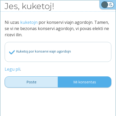
Iri
Jes, kuketoj!
al
Malhele
la
enhavo
Ni uzas
kuketojn
por konservi viajn agordojn. Tamen,
Trovu,
se vi ne bezonas konservi agordojn, vi povas elekti ne
kolektu,
ricevi ilin.
diskonigu!
Aperu!
Kuketoj por konservi viajn agordojn
Ĉefpaĝo
Pri ni
Blogo
Legu pli
.
Privateco
Poste
Mi konsentas
Pri Aperu!