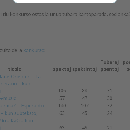
ĉi tiu konkurso estas la unua tubara kantoparado, sed ankaŭ
zulto de la
konkurso
:
Tubaraj
po
titolo
spektoj
spektintoj
poentoj
p
ane-Orienten – La
eneracio – kun
j
106
88
31
#music
57
47
30
sur mar’ – Esperanto
140
107
32
e – kun subtekstoj
63
45
24
in – Kaŝi – kun
j
63
45
21