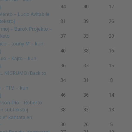
j
44
40
17
ento – Lucio Avitabile
tekstoj
81
39
26
rmoj – Barok Projekto –
ksto
37
33
20
aĉo – Jonny M – kun
j
40
38
16
ulo – Kajto – kun
j
36
33
15
L NIGRUMO (Back to
34
31
8
 – TIM – kun
j
46
36
14
kon Dio – Roberto
un subtekstoj
38
33
13
 die” kantata en
o
30
26
5
oj: Rapidu, Vagonaro!
37
31
10