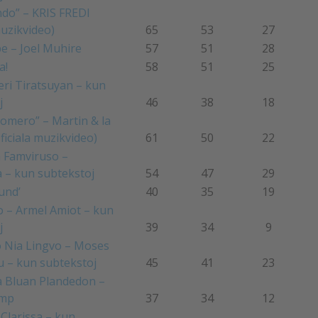
do” – KRIS FREDI
muzikvideo)
65
53
27
pe – Joel Muhire
57
51
28
a!
58
51
25
ri Tiratsuyan – kun
j
46
38
18
somero” – Martin & la
Oficiala muzikvideo)
61
50
22
 Famviruso –
 – kun subtekstoj
54
47
29
und’
40
35
19
 – Armel Amiot – kun
j
39
34
9
 Nia Lingvo – Moses
 – kun subtekstoj
45
41
23
a Bluan Plandedon –
omp
37
34
12
 Clarissa – kun