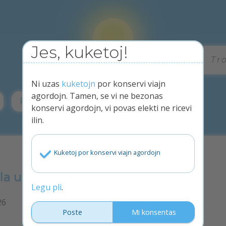
Jes, kuketoj!
Tr
Aperu!
Ni uzas
kuketojn
por konservi viajn
agordojn. Tamen, se vi ne bezonas
Privateco
konservi agordojn, vi povas elekti ne ricevi
ilin.
Kuketoj por konservi viajn agordojn
 la unua Tubara Kantoparado
Legu pli
.
26
Poste
Mi konsentas