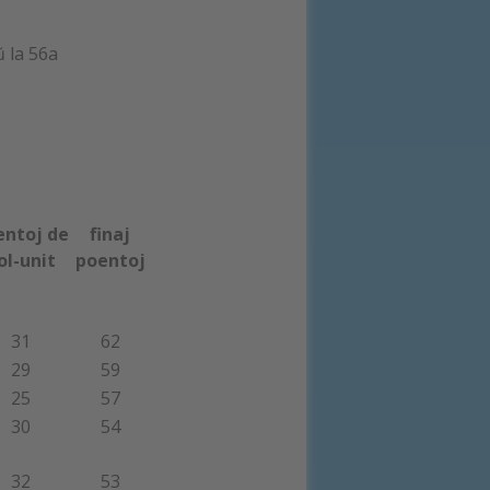
 la 56a
entoj de
finaj
ol-unit
poentoj
31
62
29
59
25
57
30
54
32
53