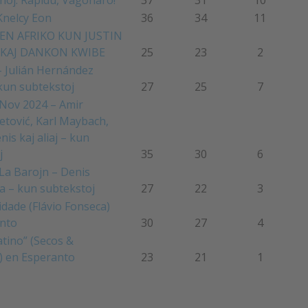
Knelcy Eon
36
34
11
N AFRIKO KUN JUSTIN
 KAJ DANKON KWIBE
25
23
2
 Julián Hernández
kun subtekstoj
27
25
7
 Nov 2024 – Amir
tović, Karl Maybach,
is kaj aliaj – kun
j
35
30
6
 La Barojn – Denis
 – kun subtekstoj
27
22
3
dade (Flávio Fonseca)
nto
30
27
4
atino” (Secos &
 en Esperanto
23
21
1