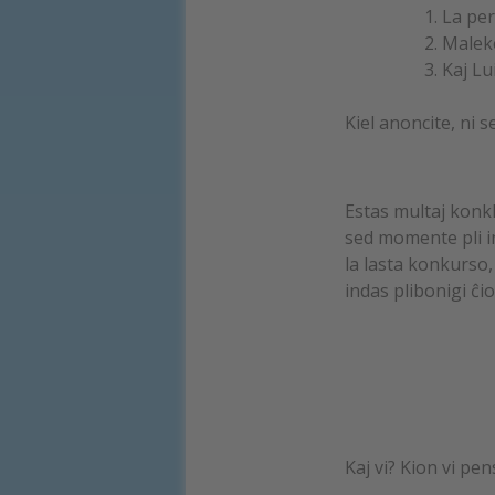
La per
Malek
Kaj L
Kiel anoncite, ni 
Estas multaj konkl
sed momente pli in
la lasta konkurso,
indas plibonigi ĉi
Kaj vi? Kion vi pen