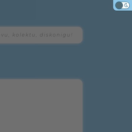
Malhele
ovu, kolektu, diskonigu!