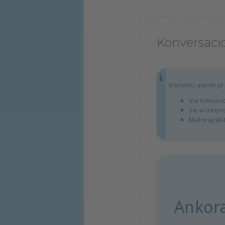
Konversacio
Bonvolu atenti pri
Via koment
Se vi inten
Malrespekta
Ankor