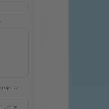
:
an respondon
i …, mi ne