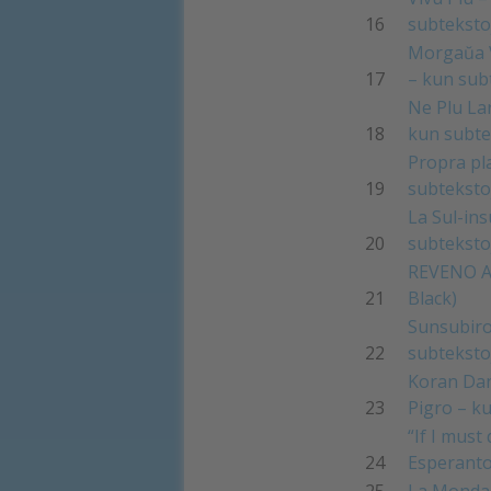
16
subteksto
Morgaŭa V
17
– kun sub
Ne Plu La
18
kun subte
Propra pl
19
subteksto
La Sul-ins
20
subteksto
REVENO A
21
Black)
Sunsubiro
22
subteksto
Koran Dan
23
Pigro – k
“If I must
24
Esperant
25
La Mondan