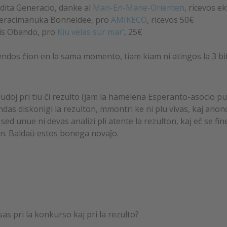
dita Generacio, danke al
Man-En-Mane-Orienten
, ricevos e
eracimanuka Bonneidee, pro
AMIKECO
, ricevos 50€
uis Obando, pro
Kiu velas sur mar’
, 25€
sendos ĉion en la sama momento, tiam kiam ni atingos la 3 b
udoj pri tiu ĉi rezulto (jam la hamelena Esperanto-asocio pu
das diskonigi la rezulton, mmontri ke ni plu vivas, kaj anonci
 sed unue ni devas analizi pli atente la rezulton, kaj eĉ se fi
on. Baldaŭ estos bonega novaĵo.
sas pri la konkurso kaj pri la rezulto?