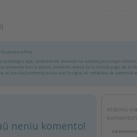
j
 la jenaj punktoj:
o publikiĝos tuje, senkontrole. Bonvolu ne enmeti personajn informo
cas komuniki kun la aŭtoro, komentu ankaŭ ĉe la oficiala paĝo de la fi
j aŭ insultaj komentoj povas esti forigitaj aŭ redaktitaj de administra
Aldonu vi
komento
aŭ neniu komento!
Via kromno