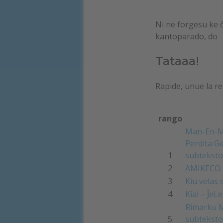
Ni ne forgesu ke 
kantoparado, do
Tataaa!
Rapide, unue la re
rango
Man-En-M
Perdita G
1
subteksto
2
AMIKECO 
3
Kiu velas 
4
Kial – ĴeL
Rimarku M
5
subteksto