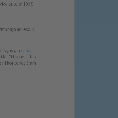
kvivalento al 100€
itmonajn adresojn.
blkigis ĝin
ĉi tie
)
 ke ĉi tiu ne estas
ne ni kontenas ĉiam