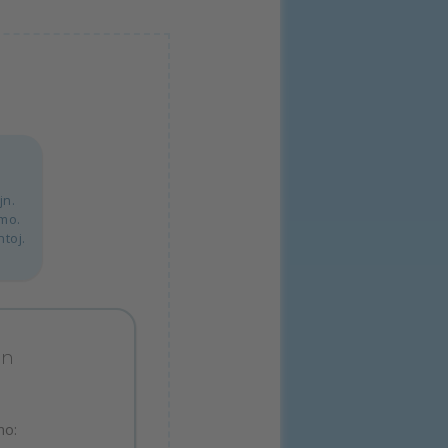
jn.
lmo.
ntoj.
an
n
mo: