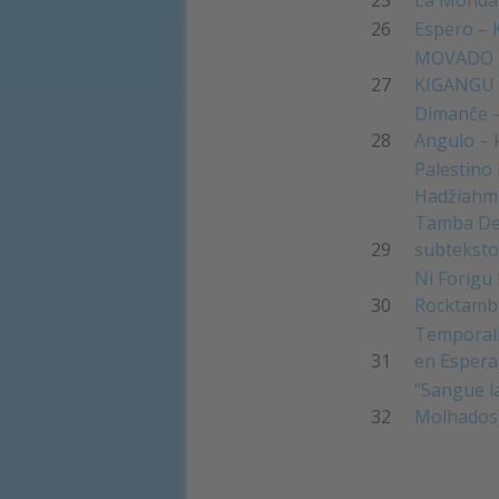
26
Espero – 
MOVADO E
27
KIGANGU
Dimanĉe –
28
Angulo – 
Palestino
Hadžiahme
Tamba Den
29
subteksto
Ni Forigu
30
Rocktamba
Temporali
31
en Espera
“Sangue l
32
Molhados)