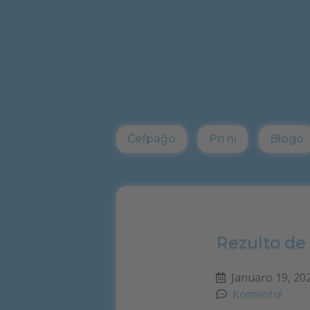
Iri
al
la
enhavo
Ĉefpaĝo
Pri ni
Blogo
Rezulto de
Januaro 19, 20
Komentu!