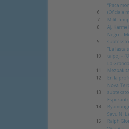
“Paca mon
6
(Oficiala 
7
Milit-tem
8
Aj, Karmel
Neĝo – Me
9
subteksto
“La lasta 
10
talpoj – (
La Granda
11
Mezbakita
12
En la prof
Nova Tero
13
subteksto
Esperanto
14
Byamungu
Savu Ni L
15
Ralph Gl
Vivu Plu –