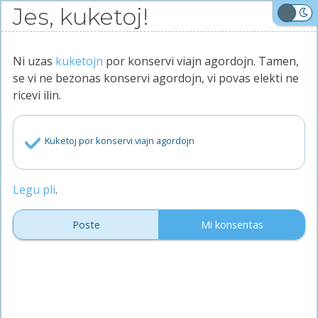
Iri
Jes, kuketoj!
al
Malhele
la
enhavo
Ni uzas
kuketojn
por konservi viajn agordojn. Tamen,
Trovu,
se vi ne bezonas konservi agordojn, vi povas elekti ne
kolektu,
ricevi ilin.
diskonigu!
Aperu!
Kuketoj por konservi viajn agordojn
Ĉefpaĝo
Pri ni
Blogo
Legu pli
.
Privateco
Poste
Mi konsentas
Kiel krei konton de bitcoin